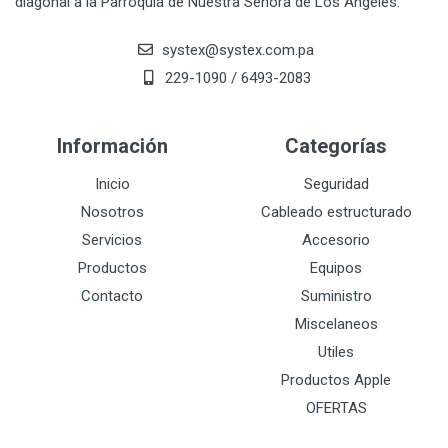
diagonal a la Parroquia de Nuestra Señora de Los Angeles.
systex@systex.com.pa
229-1090 / 6493-2083
Información
Categorías
Inicio
Seguridad
Nosotros
Cableado estructurado
Servicios
Accesorio
Productos
Equipos
Contacto
Suministro
Miscelaneos
Utiles
Productos Apple
OFERTAS