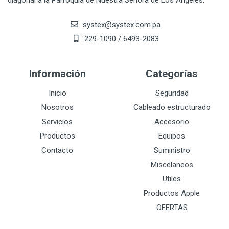
diagonal a la Parroquia de Nuestra Señora de Los Angeles.
systex@systex.com.pa
229-1090 / 6493-2083
Información
Categorías
Inicio
Seguridad
Nosotros
Cableado estructurado
Servicios
Accesorio
Productos
Equipos
Contacto
Suministro
Miscelaneos
Utiles
Productos Apple
OFERTAS