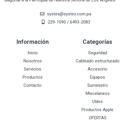
diagonal a la Parroquia de Nuestra Señora de Los Angeles.
systex@systex.com.pa
229-1090 / 6493-2083
Información
Categorías
Inicio
Seguridad
Nosotros
Cableado estructurado
Servicios
Accesorio
Productos
Equipos
Contacto
Suministro
Miscelaneos
Utiles
Productos Apple
OFERTAS