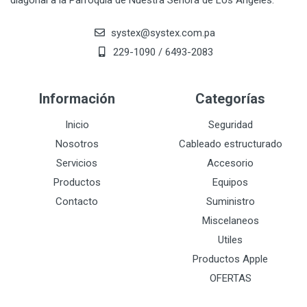
diagonal a la Parroquia de Nuestra Señora de Los Angeles.
systex@systex.com.pa
229-1090 / 6493-2083
Información
Categorías
Inicio
Seguridad
Nosotros
Cableado estructurado
Servicios
Accesorio
Productos
Equipos
Contacto
Suministro
Miscelaneos
Utiles
Productos Apple
OFERTAS