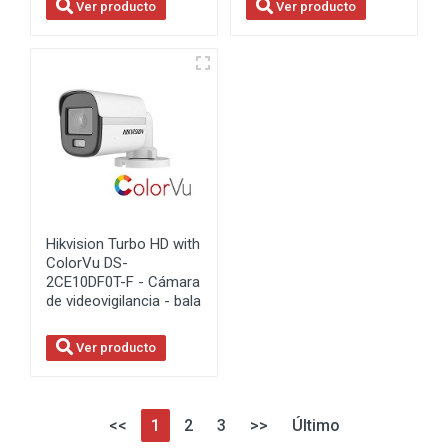
Ver producto
Ver producto
Hikvision Turbo HD with
ColorVu DS-
2CE10DF0T-F - Cámara
de videovigilancia - bala
Ver producto
<<
1
2
3
>>
Último