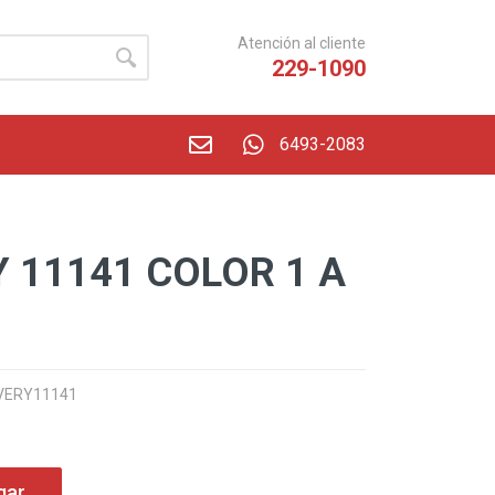
Atención al cliente
229-1090
6493-2083
Y 11141 COLOR 1 A
 AVERY11141
gar