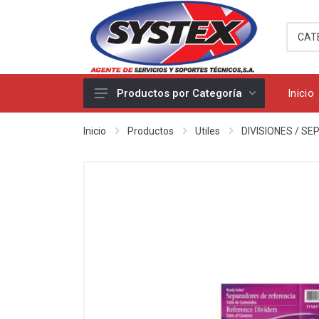
Inicio
Productos por Categoría
Seguridad
Inicio
Productos
Utiles
DIVISIONES / S
Cableado estructurado
Accesorio
Equipos
Suministro
Miscelaneos
Utiles
Productos Apple