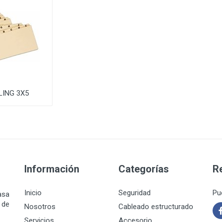
LING 3X5
Información
Categorías
R
Inicio
Seguridad
Pu
asa
 de
Nosotros
Cableado estructurado
Servicios
Accesorio