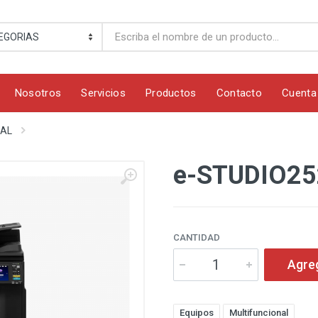
Nosotros
Servicios
Productos
Contacto
Cuenta
NAL
e-STUDIO2
CANTIDAD
Agre
Equipos
Multifuncional