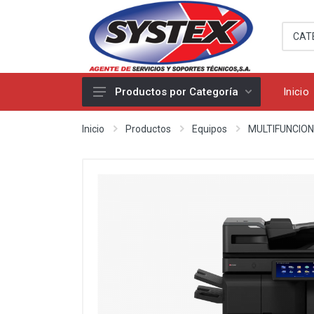
Inicio
Productos por Categoría
Seguridad
Inicio
Productos
Equipos
MULTIFUNCIO
Cableado estructurado
Accesorio
Equipos
Suministro
Miscelaneos
Utiles
Productos Apple