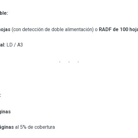
ble:
hojas
(con detección de doble alimentación) o
RADF de 100 hoj
al:
LD / A3
:
ginas
áginas
al 5% de cobertura