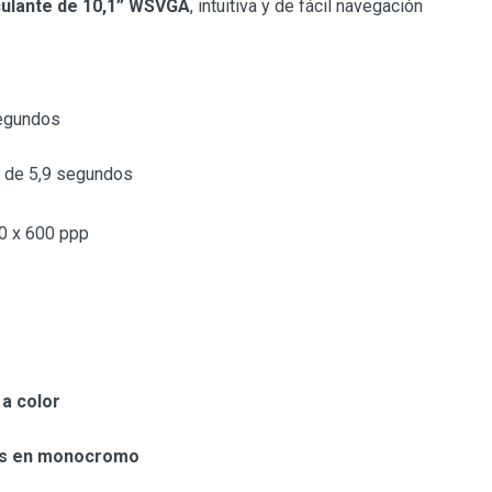
sculante de 10,1” WSVGA
, intuitiva y de fácil navegación
segundos
 de 5,9 segundos
0 x 600 ppp
 a color
as en monocromo