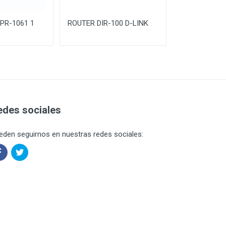
PR-1061 1
ROUTER DIR-100 D-LINK
ROUTER DIR-
WIRELESS
edes sociales
eden seguirnos en nuestras redes sociales: