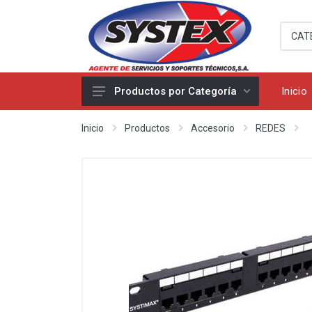
Inicio
Productos por Categoría
Seguridad
Inicio
Productos
Accesorio
REDES
Cableado estructurado
Accesorio
Equipos
Suministro
Miscelaneos
Utiles
Productos Apple